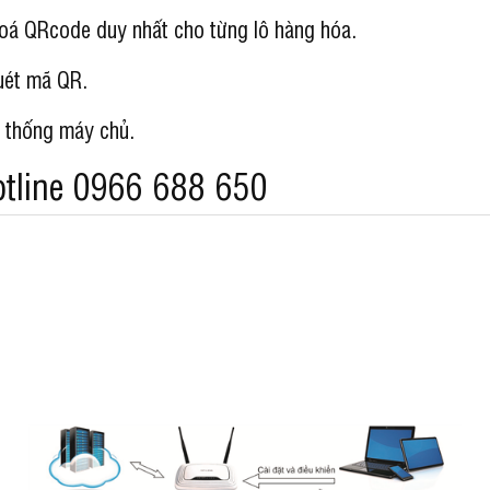
oá QRcode duy nhất cho từng lô hàng hóa.
uét mã QR.
ệ thống máy chủ.
otline 0966 688 650