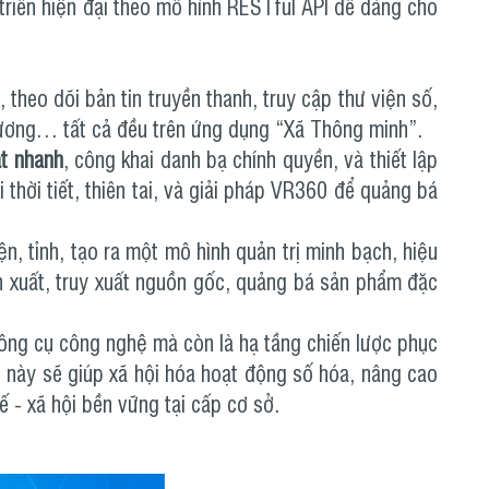
triển hiện đại theo mô hình RESTful API dễ dàng cho
, theo dõi bản tin truyền thanh, truy cập thư viện số,
phương… tất cả đều trên ứng dụng “Xã Thông minh”.
át nhanh
, công khai danh bạ chính quyền, và thiết lập
 thời tiết, thiên tai, và giải pháp VR360 để quảng bá
n, tỉnh, tạo ra một mô hình quản trị minh bạch, hiệu
n xuất, truy xuất nguồn gốc, quảng bá sản phẩm đặc
công cụ công nghệ mà còn là hạ tầng chiến lược phục
p này sẽ giúp xã hội hóa hoạt động số hóa, nâng cao
ế - xã hội bền vững tại cấp cơ sở.