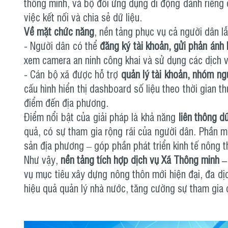
thông minh, và bộ đôi ứng dụng di động dành riêng 
việc kết nối và chia sẻ dữ liệu.
Về mặt chức năng
, nền tảng phục vụ cả người dân l
- Người dân có thể
đăng ký tài khoản, gửi phản ánh 
xem camera an ninh công khai và sử dụng các dịch v
- Cán bộ xã được hỗ trợ
quản lý tài khoản, nhóm ng
cấu hình hiển thị dashboard số liệu theo thời gian t
điểm đến địa phương.
Điểm nổi bật của giải pháp là khả năng
liên thông d
quả, có sự tham gia rộng rãi của người dân. Phần 
sản địa phương – góp phần phát triển kinh tế nông 
Như vậy,
nền tảng tích hợp dịch vụ Xã Thông minh –
vụ mục tiêu xây dựng nông thôn mới hiện đại, đa dị
hiệu quả quản lý nhà nước, tăng cường sự tham gia củ