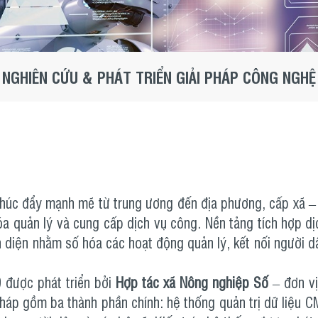
NGHIÊN CỨU & PHÁT TRIỂN GIẢI PHÁP CÔNG NGHỆ
úc đẩy mạnh mẽ từ trung ương đến địa phương, cấp xã – đ
a quản lý và cung cấp dịch vụ công. Nền tảng tích hợp d
n diện nhằm số hóa các hoạt động quản lý, kết nối người 
 được phát triển bởi
Hợp tác xã Nông nghiệp Số
– đơn vị
pháp gồm ba thành phần chính: hệ thống quản trị dữ liệu CM