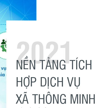
2021
NỀN TẢNG TÍCH
HỢP DỊCH VỤ
XÃ THÔNG MINH