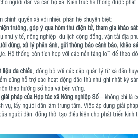
cho người dân và cán bộ xã. Kiến trúc hệ thống được phát 
ẫn chính quyền xã với nhiều phân hệ chuyên biệt:
hiện trường, góp ý qua hòm thư điện tử, tham gia khảo sát
ụ như y tế, nông nghiệp, du lịch cộng đồng, vận tải địa 
ười dùng, xử lý phản ánh, gửi thông báo cảnh báo, khảo s
hực. Hệ thống còn tích hợp với các nền tảng IoT để theo dõi
ữ liệu đa chiều
, đồng bộ với các cấp quản lý từ xã đến huyệ
mềm cũng hỗ trợ các hoạt động đặc thù như ghi nhật ký sả
thôn theo hướng số hóa và bền vững.
 giải pháp của Hợp tác xã Nông nghiệp Số
– không chỉ là 
ch vụ, lấy người dân làm trung tâm. Việc áp dụng giải phá
a người dân, đồng thời tạo điều kiện cho phát triển kinh t