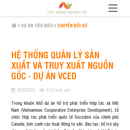
HTX NÔNG NGHIỆP SỐ
DỰ ÁN TIÊU BIỂU
CHUYỂN ĐỔI SỐ
HỆ THỐNG QUẢN LÝ SẢN
XUẤT VÀ TRUY XUẤT NGUỒN
GỐC - DỰ ÁN VCED
09/03/2021
5151 lượt xem
Trong khuôn khổ dự án hỗ trợ phát triển Hợp tác xã Việt
Nam (Vietnamese Cooperative Enterprise Development), tổ
chức Hợp tác phát triển quốc tế Socodevi của chính phủ
Canada, bên cạnh các hoạt động tư vấn, đào tạo, hỗ trợ xây