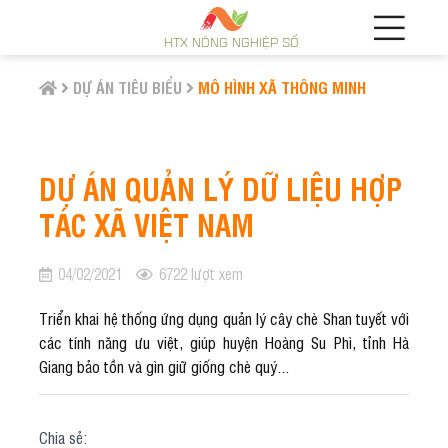
HTX NÔNG NGHIỆP SỐ
DỰ ÁN TIÊU BIỂU
MÔ HÌNH XÃ THÔNG MINH
DỰ ÁN QUẢN LÝ DỮ LIỆU HỢP
TÁC XÃ VIỆT NAM
04/02/2021
6722 lượt xem
Triển khai hệ thống ứng dụng quản lý cây chè Shan tuyết với
các tính năng ưu việt, giúp huyện Hoàng Su Phì, tỉnh Hà
Giang bảo tồn và gìn giữ giống chè quý...
Chia sẻ: